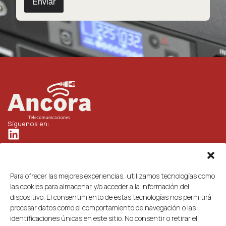
Enviar
Síguenos en:
Teléfono:
+34 918 274 527
Correo:
comercial@ancora-telecomunicaciones.com
c/ Bronce 6(la Poveda). 28500 Arganda del Rey, Madrid.
Para ofrecer las mejores experiencias, utilizamos tecnologías como
las cookies para almacenar y/o acceder a la información del
Marcas
Servicios
Acerca de
Contacto
dispositivo. El consentimiento de estas tecnologías nos permitirá
Intracom
Asesoramiento
Nosotros
Haz tus
procesar datos como el comportamiento de navegación o las
Telecom
técnico
Identidad
consultas
TP-Link
Preconfiguración
corporativa
Pide tu
identificaciones únicas en este sitio. No consentir o retirar el