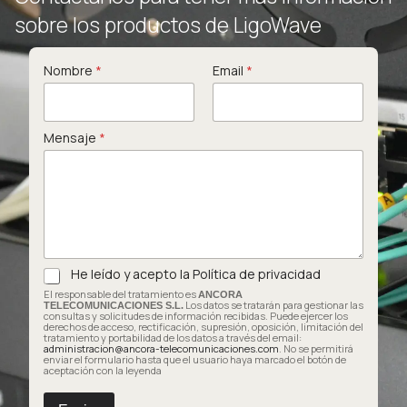
sobre los productos de LigoWave
Nombre
*
*
Email
*
N
o
m
Mensaje
*
b
r
e
M
e
n
s
a
He leído y acepto la
Política de privacidad
*
j
e
El responsable del tratamiento es
ANCORA
Los datos se tratarán para gestionar las
TELECOMUNICACIONES S.L.
consultas y solicitudes de información recibidas. Puede ejercer los
derechos de acceso, rectificación, supresión, oposición, limitación del
tratamiento y portabilidad de los datos a través del email:
administracion@ancora-telecomunicaciones.com
. No se permitirá
enviar el formulario hasta que el usuario haya marcado el botón de
aceptación con la leyenda