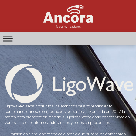
Ir
al
contenido
LigoWave
LigoWave diseña productos inalámbricos de alto rendimiento,
combinando innovación, facilidad y versatilidad. Fundada en 2007, la
marca está presente en más de 150 países, ofreciendo conectividad en
zonas rurales, entornos industriales y redes empresariales.
Su misión es clara: con tecnología propia que supera los estándares